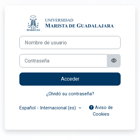
Salta al contenido principal
Entrar a Univers
Nombre de usuario
Contraseña
Acceder
¿Olvidó su contraseña?
Aviso de
Español - Internacional ‎(es)‎
Cookies